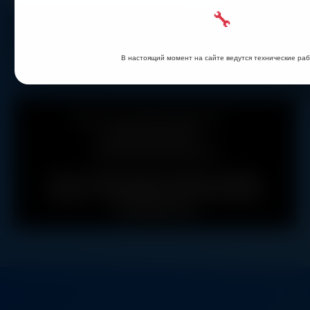
🔧
Добавить комментарий
Для отправки комментария вам необходимо
авторизоваться
.
В настоящий момент на сайте ведутся технические ра
г.Минск, пр-д Масюковщина,4
+375(29) 104-88-44
ikeaminsk24@gmail.com
О нас
|
Сборка мебели
|
Обмен и возврат
товаров
|
О компании IKEA
|
Предложение
для юрлиц и ИП