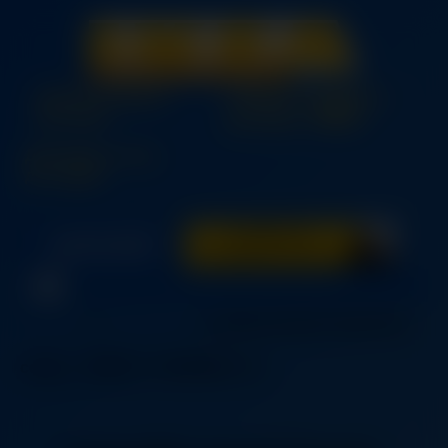
Оплата по факту
Средняя стоимость
10%
доставки
доставки -
Доставка от 3-ех
до 7 дней
11 АВГУСТА
КАТАЛОГ
Ближайшая доставка
Главная
»
Фоторамки
»
ransbi-mol-bert-nastol-nyj-
cernyj__0385717_PE558384_S4