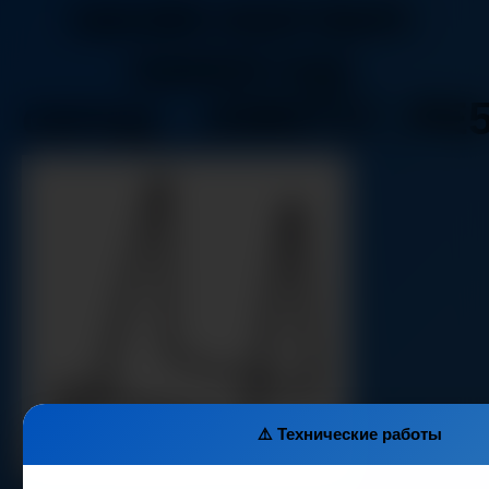
ransbi-mol-bert-
nastol-nyj-
cernyj__0385717_PE
⚠️ Технические работы